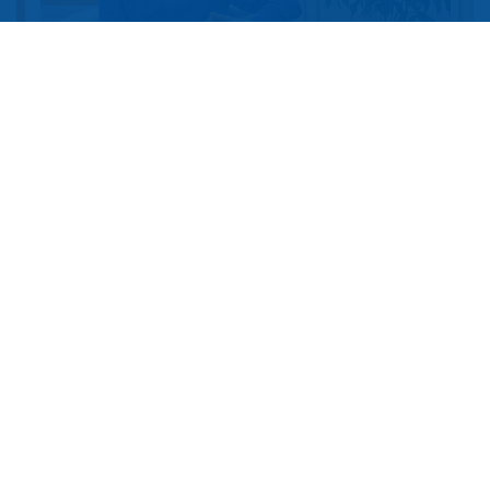
Praxis für ganzheitliche Psychotherapie
Benjamin Lehner
Weinzierlstr. 29
D-93057 Regensburg
Tel: 0941 200 70 937
Email: info@huj-psychotherapie.de